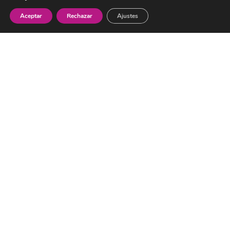
Segundo apellido
Aceptar
Rechazar
Ajustes
Provincia
Localidad
Correo electrónico
Teléfono móvil
¿Qué tipo de oposición te interesa?