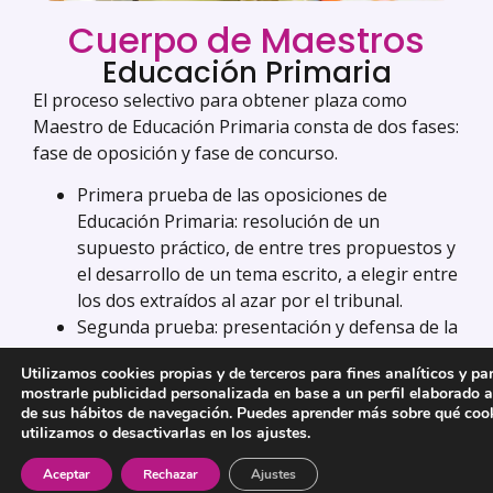
Cuerpo de Maestros
Educación Primaria
El proceso selectivo para obtener plaza como
Maestro de Educación Primaria consta de dos fases:
fase de oposición y fase de concurso.
Primera prueba de las oposiciones de
Educación Primaria: resolución de un
supuesto práctico, de entre tres propuestos y
el desarrollo de un tema escrito, a elegir entre
los dos extraídos al azar por el tribunal.
Segunda prueba: presentación y defensa de la
Programación Didáctica y
Utilizamos cookies propias y de terceros para fines analíticos y pa
preparación de la exposición oral de una
mostrarle publicidad personalizada en base a un perfil elaborado a
Situación de Aprendizaje.
de sus hábitos de navegación. Puedes aprender más sobre qué coo
utilizamos o desactivarlas en los ajustes.
VER EDUCACIÓN PRIMARIA
Aceptar
Rechazar
Ajustes